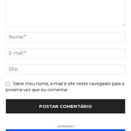
Comentário:
No
E-
mai
Sit
Salve meu nome, e-mail e site neste navegador para a
próxima vez que eu comentar.
- publididade -