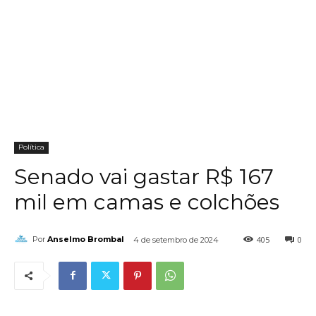
Política
Senado vai gastar R$ 167
mil em camas e colchões
405
0
Por
Anselmo Brombal
4 de setembro de 2024