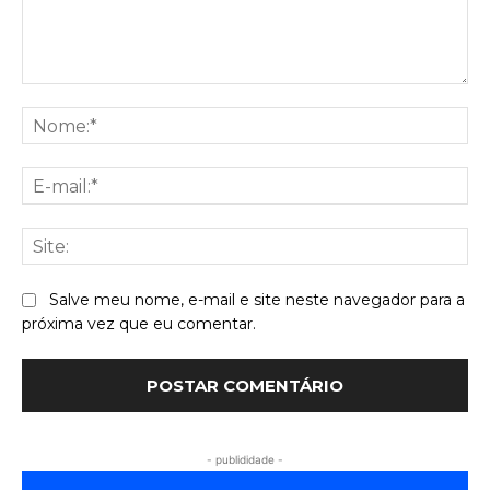
Comentário:
No
E-
mai
Sit
Salve meu nome, e-mail e site neste navegador para a
próxima vez que eu comentar.
- publididade -