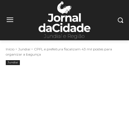
Início
Jundiaí
CPFL e prefeitura fiscalizam 43 mil postes para
organizar a bagunça
Jundiaí