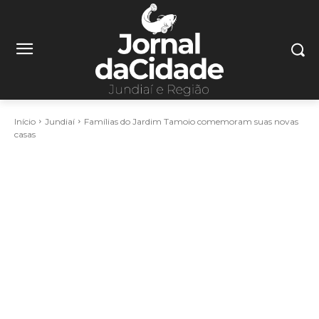
Início
Jundiaí
Famílias do Jardim Tamoio comemoram suas novas
casas