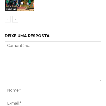
Jundiaí
DEIXE UMA RESPOSTA
Comentário:
No
E-