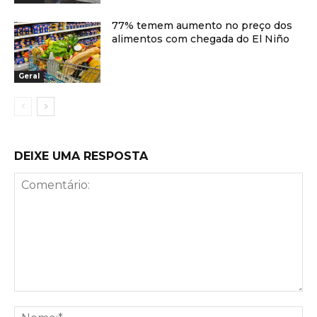
77% temem aumento no preço dos
alimentos com chegada do El Niño
Geral
DEIXE UMA RESPOSTA
Comentário:
No