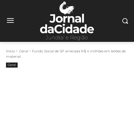
Início
Geral
Fundo Social de SP arrecada R$ 4 milhões em leilões de
material...
Geral