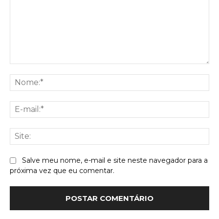
Comentário:
No
E-
mai
Sit
Salve meu nome, e-mail e site neste navegador para a
próxima vez que eu comentar.