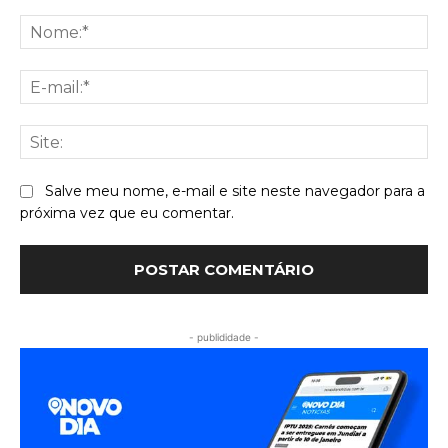
Comentário:
No
E-
mai
Sit
Salve meu nome, e-mail e site neste navegador para a
próxima vez que eu comentar.
- publididade -