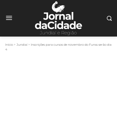
Início
Jundiaí
Inscrições para cursos de novembro do Funss serão dia
4