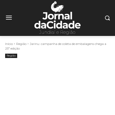
Início
Região
Jarinu: campanha de coleta de embalagens chega a
25ª edição
Região