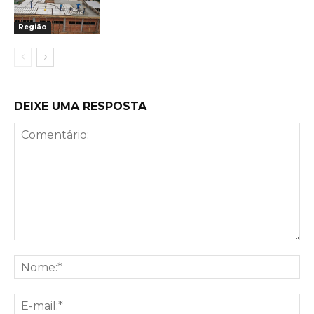
Região
DEIXE UMA RESPOSTA
Comentário:
No
E-