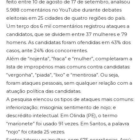
feito entre 10 de agosto de 17 de setembro, analisou
5.988 comentários no YouTube durante debates
eleitorais em 25 cidades de quatro regiões do país.
Um terço dos 6 mil comentários registrou ataques a
candidatos, que se dividem entre 37 mulheres e 79
homens. As candidatas foram ofendidas em 43% dos
casos, ante 24% dos concorrentes.
Além de “nojenta”, “fraca” e “mulher”, completaram a
lista de impropérios mais comuns contra candidatas:
“vergonha”, “piada”, “lixo” e “mentirosa”. Ou seja,
foram ataques pessoais, sem qualquer relação com a
atuação política das candidatas.
A pesquisa elencou os tipos de ataques mais comuns:
inferiorização; misoginia; sentimento de nojo; e
descrédito intelectual. Em Olinda (PE), o termo
“marionete” foi usado 91 vezes. Em Santos, a palavra
“nojo” foi citada 25 vezes.
Santos liderou os insultos, com 675 ocorrências. Assú