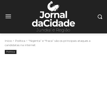
Início
Política
“Nojenta” e “fraca” são os principais ataques a
candidatas na internet
Política