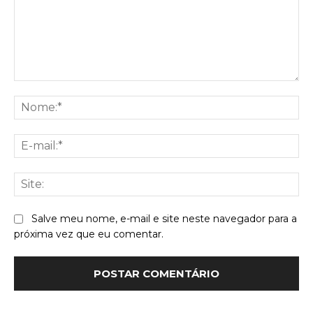
Comentário:
No
E-
mai
Sit
Salve meu nome, e-mail e site neste navegador para a
próxima vez que eu comentar.