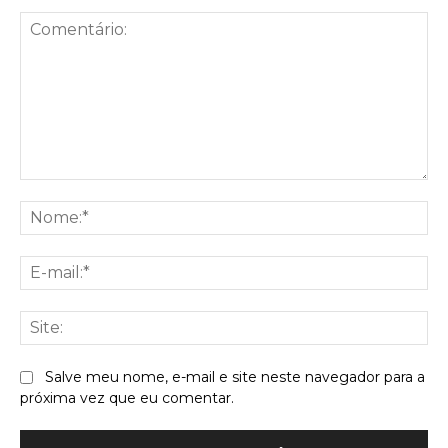
Comentário:
No
E-
mai
Sit
Salve meu nome, e-mail e site neste navegador para a
próxima vez que eu comentar.