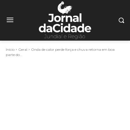
Início
Geral
Onda de calor perde força e chuva retorna em boa
parte do...