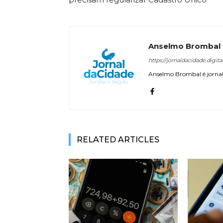
Anselmo Brombal
https://jornaldacidade.digita
Anselmo Brombal é jornali
RELATED ARTICLES