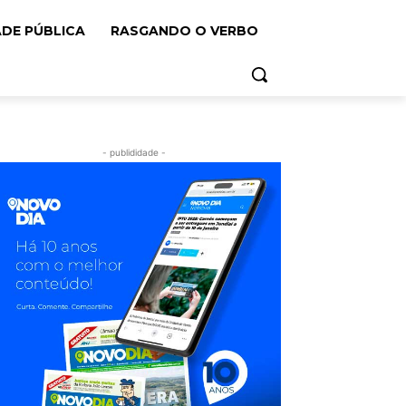
ADE PÚBLICA
RASGANDO O VERBO
- publididade -