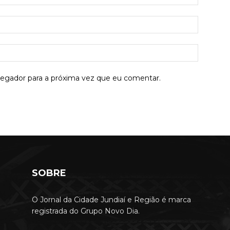
E-
mail:*
Site:
vegador para a próxima vez que eu comentar.
SOBRE
O Jornal da Cidade Jundiaí e Região é marca
registrada do Grupo Novo Dia.