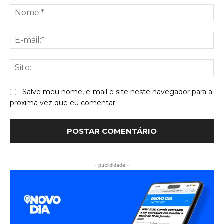
No
E-
mai
Sit
Salve meu nome, e-mail e site neste navegador para a
próxima vez que eu comentar.
- publididade -