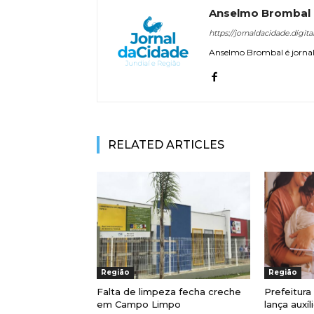
Anselmo Brombal
https://jornaldacidade.digita
Anselmo Brombal é jornali
RELATED ARTICLES
Região
Região
Falta de limpeza fecha creche
Prefeitur
em Campo Limpo
lança auxí