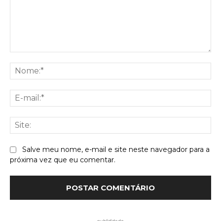
Comentário:
No
E-
mai
Sit
Salve meu nome, e-mail e site neste navegador para a
próxima vez que eu comentar.