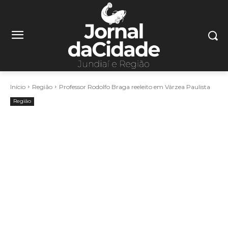
Início
Região
Professor Rodolfo Braga reeleito em Várzea Paulista
Região