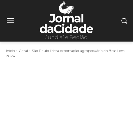
Início
Geral
São Paulo lidera exportação agropecuária do Brasil em
2024