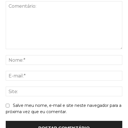
Comentário:
No
E-
mai
Sit
Salve meu nome, e-mail e site neste navegador para a
próxima vez que eu comentar.