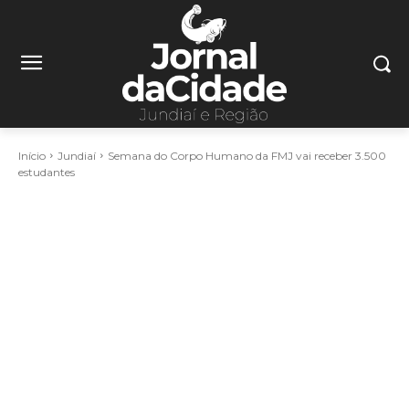
Início
Jundiaí
Semana do Corpo Humano da FMJ vai receber 3.500
estudantes