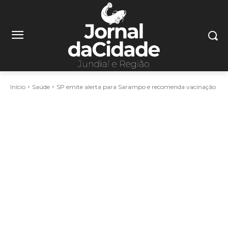
Início
Saúde
SP emite alerta para Sarampo e recomenda vacinação