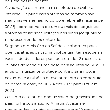
de uma pessoa doente.
A vacinação é a maneira mais efetiva de evitar a
infecção. Os principais sintomas do sarampo são
manchas vermelhas no corpo e febre alta (acima de
38,5°) acompanhada de um ou mais dos seguintes
sintomas: tosse seca; irritação nos olhos (conjuntivite);
nariz escorrendo ou entupido.
Segundo o Ministério da Saúde, a cobertura para a
doença, através da vacina tríplice viral, tem esquema
vacinal de duas doses para pessoas de 12 meses até
29 anos de idade e uma dose para adultos de 30 a 59
anos. O imunizante protege contra o sarampo, a
caxumba e a rubéola e teve aumento da cobertura
da primeira dose, de 80,7% em 2022 para 87% em
2023.
O último caso autóctone de sarampo (transmitido no
país) foi há dois anos, no Amapá. A vacina é
recomendada a todas as pessoas entre 12 meses e