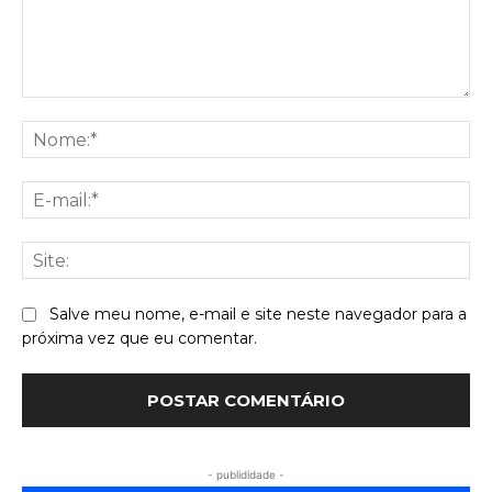
Comentário:
No
E-
mai
Sit
Salve meu nome, e-mail e site neste navegador para a
próxima vez que eu comentar.
- publididade -