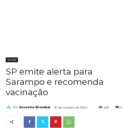
Saúde
SP emite alerta para
Sarampo e recomenda
vacinação
620
0
Por
Anselmo Brombal
30 de outubro de 2024