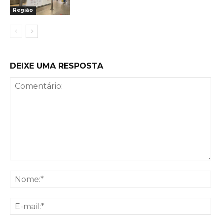
Região
DEIXE UMA RESPOSTA
Comentário:
No
E-
mai