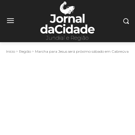
Início
Região
Marcha para Jesus será próximo sábado em Cabreúva