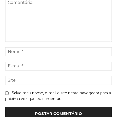
Comentário:
No
E-
mai
Sit
Salve meu nome, e-mail e site neste navegador para a
próxima vez que eu comentar.