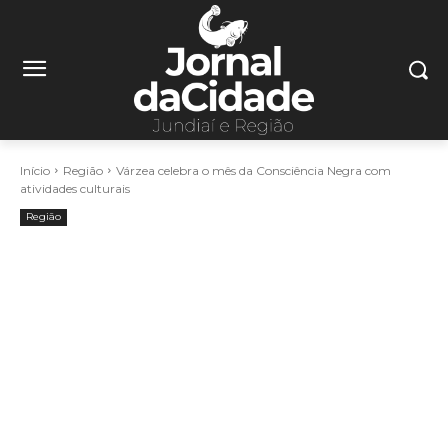
Início
Região
Várzea celebra o mês da Consciência Negra com
atividades culturais
Região