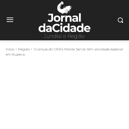
Início
Região
Crianças do CRAS Monte Serrat têm atividade especial
em Itupeva