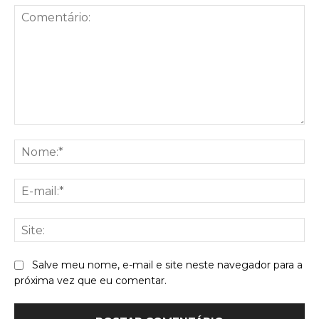
Comentário:
No
E-
mai
Sit
Salve meu nome, e-mail e site neste navegador para a
próxima vez que eu comentar.