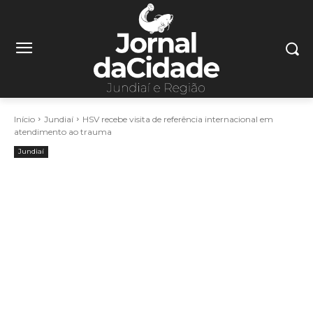
Início
Jundiaí
HSV recebe visita de referência internacional em
atendimento ao trauma
Jundiaí