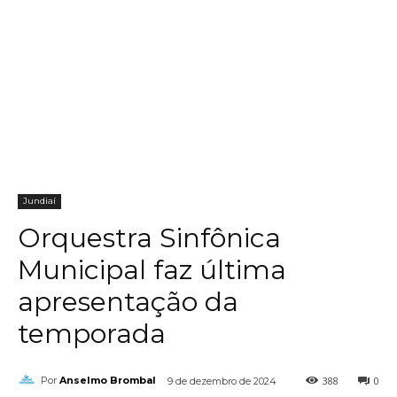
Jundiaí
Orquestra Sinfônica
Municipal faz última
apresentação da
temporada
388
0
Por
Anselmo Brombal
9 de dezembro de 2024