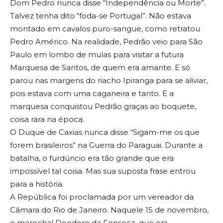
Dom Pedro nunca disse “Independência ou Morte”.
Talvez tenha dito “foda-se Portugal”. Não estava
montado em cavalos puro-sangue, como retratou
Pedro Américo. Na realidade, Pedrão veio para São
Paulo em lombo de mulas para visitar a futura
Marquesa de Santos, de quem era amante. E só
parou nas margens do riacho Ipiranga para se aliviar,
pois estava com uma caganeira e tanto. E a
marquesa conquistou Pedrão graças ao boquete,
coisa rara na época.
O Duque de Caxias nunca disse “Sigam-me os que
forem brasileiros” na Guerra do Paraguai. Durante a
batalha, o furdúncio era tão grande que era
impossível tal coisa. Mas sua suposta frase entrou
para a história.
A República foi proclamada por um vereador da
Câmara do Rio de Janeiro. Naquele 15 de novembro,
o marechal Deodoro da Fonseca, que era