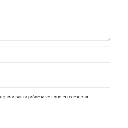
Nome:*
E-
mail:*
Site:
vegador para a próxima vez que eu comentar.