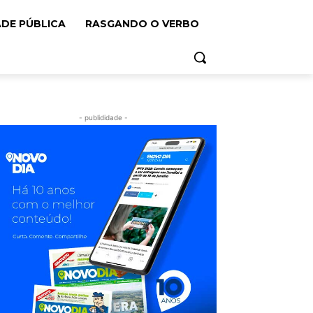
ADE PÚBLICA
RASGANDO O VERBO
- publididade -