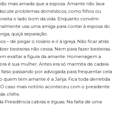
s não mais amada que a esposa. Amante não lava
iscute problemas domésticos, como filhos ou
oveita o lado bom da vida. Enquanto convém.
rmalmente usa uma amiga para contar à esposa do
riga, quiçá separação.
– de pegar o rosário e ir à igreja. Não ficar atrás
izer besteiras não cessa. Nem para fazer besteiras.
em exaltar a figura da amante. Homenagem a
ora é sua mulher. Antes era só marmita de cadeia.
also passando por advogada para frequentar cela
o quem tem amante é a Janja. Fica toda derretida
 O caso mais notório aconteceu com o presidente
e chifre.
da Presidência cabras e éguas. Na falta de uma