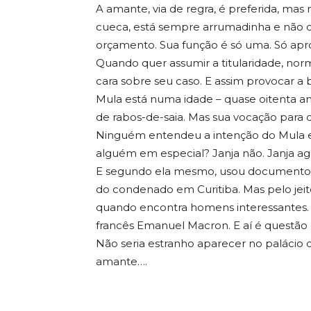
A amante, via de regra, é preferida, ma
cueca, está sempre arrumadinha e não d
orçamento. Sua função é só uma. Só apr
Quando quer assumir a titularidade, no
cara sobre seu caso. E assim provocar a b
Mula está numa idade – quase oitenta anos 
de rabos-de-saia. Mas sua vocação para d
Ninguém entendeu a intenção do Mula 
alguém em especial? Janja não. Janja ag
E segundo ela mesmo, usou documento f
do condenado em Curitiba. Mas pelo jeit
quando encontra homens interessantes.
francês Emanuel Macron. E aí é questão d
Não seria estranho aparecer no palácio 
amante….