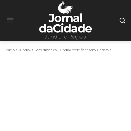
Início
Jundiaí
Sem dinheiro, Jundiaí pode ficar sem Carnaval