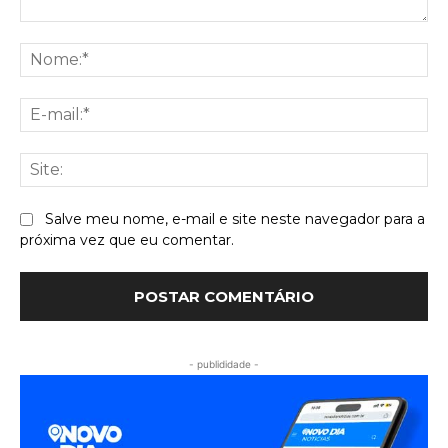
Comentário:
No
E-
mai
Sit
Salve meu nome, e-mail e site neste navegador para a
próxima vez que eu comentar.
- publididade -