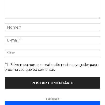
Comentário:
No
E-
mai
Sit
Salve meu nome, e-mail e site neste navegador para a
próxima vez que eu comentar.
- publididade -