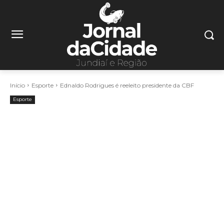
Início
Esporte
Ednaldo Rodrigues é reeleito presidente da CBF
Esporte