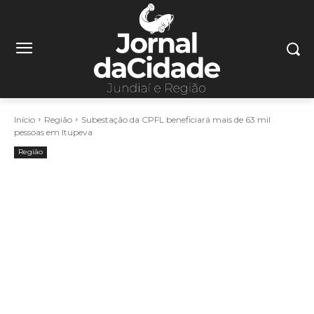
Início
Região
Subestação da CPFL beneficiará mais de 63 mil
pessoas em Itupeva
Região