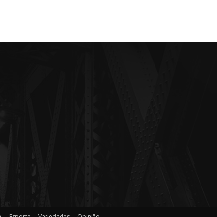
a
Esporte
Variedades
Opinião