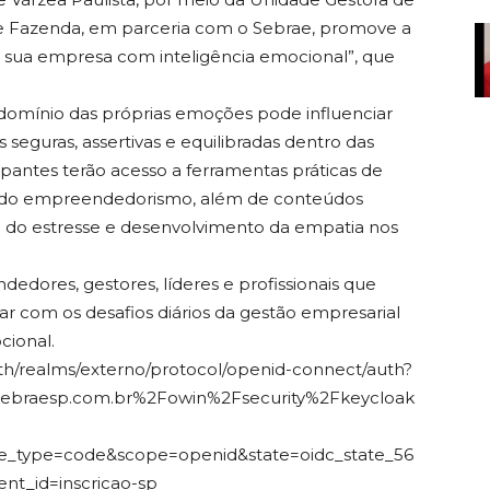
 Fazenda, em parceria com o Sebrae, promove a
de sua empresa com inteligência emocional”, que
 domínio das próprias emoções pode influenciar
seguras, assertivas e equilibradas dentro das
ipantes terão acesso a ferramentas práticas de
o do empreendedorismo, além de conteúdos
 do estresse e desenvolvimento da empatia nos
edores, gestores, líderes e profissionais que
r com os desafios diários da gestão empresarial
cional.
auth/realms/externo/protocol/openid-connect/auth?
.sebraesp.com.br%2Fowin%2Fsecurity%2Fkeycloak
_type=code&scope=openid&state=oidc_state_56
t_id=inscricao-sp