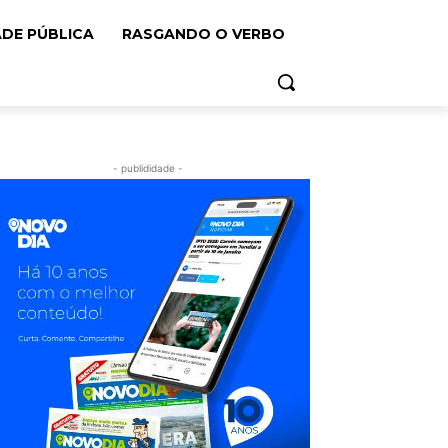
ADE PÚBLICA
RASGANDO O VERBO
- publididade -