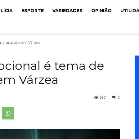
LÍCIA
ESPORTE
VARIEDADES
OPINIÃO
UTILID
cina gratuita em Várzea
ocional é tema de
 em Várzea
397
0