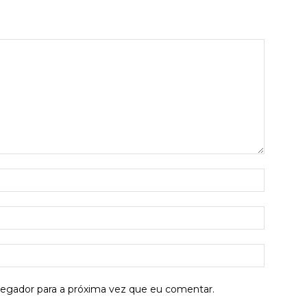
Nome:*
E-
mail:*
Site:
vegador para a próxima vez que eu comentar.