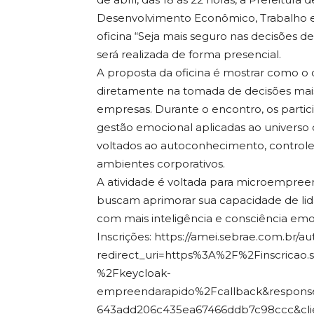
Desenvolvimento Econômico, Trabalho e
oficina “Seja mais seguro nas decisões 
será realizada de forma presencial.
A proposta da oficina é mostrar como o
diretamente na tomada de decisões mais 
empresas. Durante o encontro, os partic
gestão emocional aplicadas ao univers
voltados ao autoconhecimento, controle
ambientes corporativos.
A atividade é voltada para microempreend
buscam aprimorar sua capacidade de lida
com mais inteligência e consciência emo
Inscrições: https://amei.sebrae.com.br/
redirect_uri=https%3A%2F%2Finscricao
%2Fkeycloak-
empreendarapido%2Fcallback&response
643add206c435ea67466ddb7c98ccc&clien