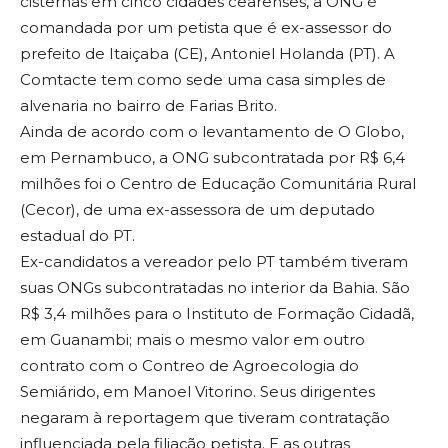
cisternas em cinco cidades cearenses, a ONG é
comandada por um petista que é ex-assessor do
prefeito de Itaiçaba (CE), Antoniel Holanda (PT). A
Comtacte tem como sede uma casa simples de
alvenaria no bairro de Farias Brito.
Ainda de acordo com o levantamento de O Globo,
em Pernambuco, a ONG subcontratada por R$ 6,4
milhões foi o Centro de Educação Comunitária Rural
(Cecor), de uma ex-assessora de um deputado
estadual do PT.
Ex-candidatos a vereador pelo PT também tiveram
suas ONGs subcontratadas no interior da Bahia. São
R$ 3,4 milhões para o Instituto de Formação Cidadã,
em Guanambi; mais o mesmo valor em outro
contrato com o Contreo de Agroecologia do
Semiárido, em Manoel Vitorino. Seus dirigentes
negaram à reportagem que tiveram contratação
influenciada pela filiação petista. E as outras