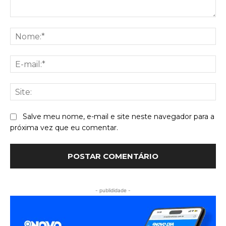
Comentário:
No
E-
mai
Sit
Salve meu nome, e-mail e site neste navegador para a
próxima vez que eu comentar.
- publididade -