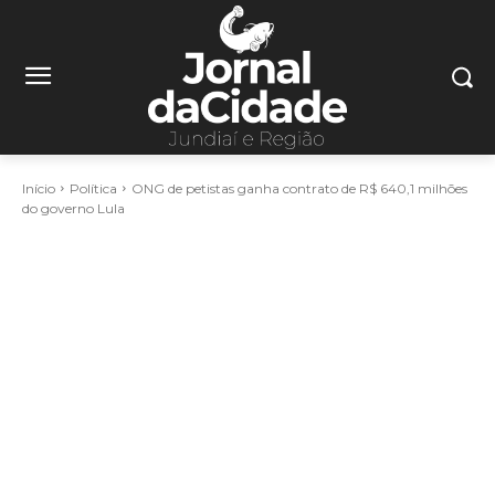
Início
Política
ONG de petistas ganha contrato de R$ 640,1 milhões
do governo Lula