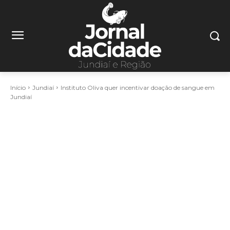
Início
Jundiaí
Instituto Oliva quer incentivar doação de sangue em
Jundiaí