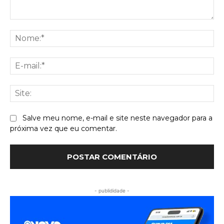
Comentário:
No
E-
mai
Sit
Salve meu nome, e-mail e site neste navegador para a
próxima vez que eu comentar.
- publididade -