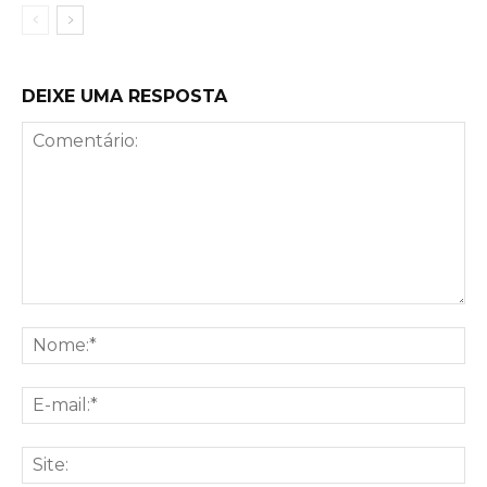
DEIXE UMA RESPOSTA
Comentário:
No
E-
mai
Sit