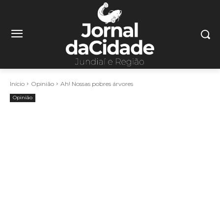
Início
Opinião
Ah! Nossas pobres árvores
Opinião