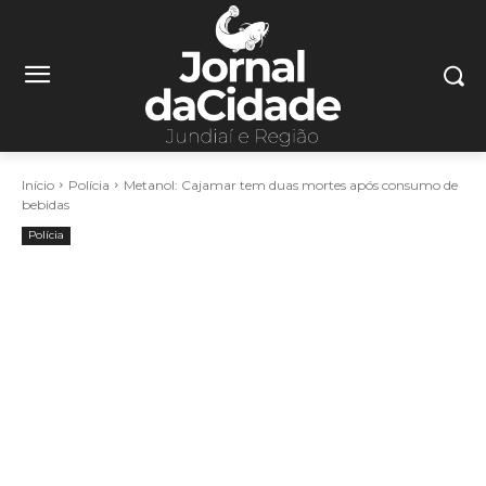
Início
Polícia
Metanol: Cajamar tem duas mortes após consumo de
bebidas
Polícia