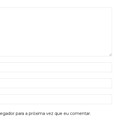
Nome:*
E-
mail:*
Site:
vegador para a próxima vez que eu comentar.