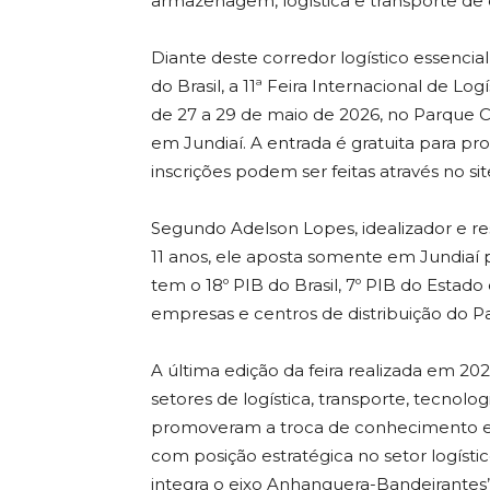
armazenagem, logística e transporte de 
Diante deste corredor logístico essenci
do Brasil, a 11ª Feira Internacional de Lo
de 27 a 29 de maio de 2026, no Parque 
em Jundiaí. A entrada é gratuita para pro
inscrições podem ser feitas através no si
Segundo Adelson Lopes, idealizador e res
11 anos, ele aposta somente em Jundiaí 
tem o 18º PIB do Brasil, 7º PIB do Estad
empresas e centros de distribuição do Pa
A última edição da feira realizada em 2
setores de logística, transporte, tecnolo
promoveram a troca de conhecimento e 
com posição estratégica no setor logístic
integra o eixo Anhanguera-Bandeirantes”