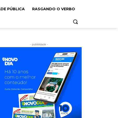
ADE PÚBLICA
RASGANDO O VERBO
- publididade -