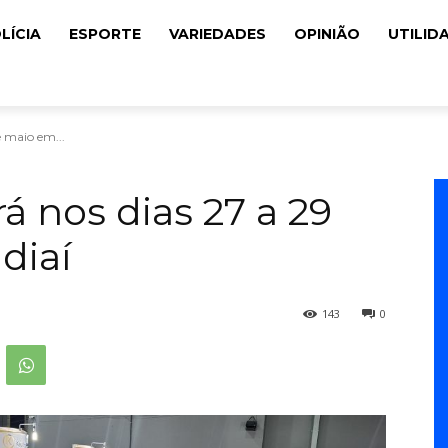
LÍCIA
ESPORTE
VARIEDADES
OPINIÃO
UTILID
e maio em...
rá nos dias 27 a 29
diaí
143
0