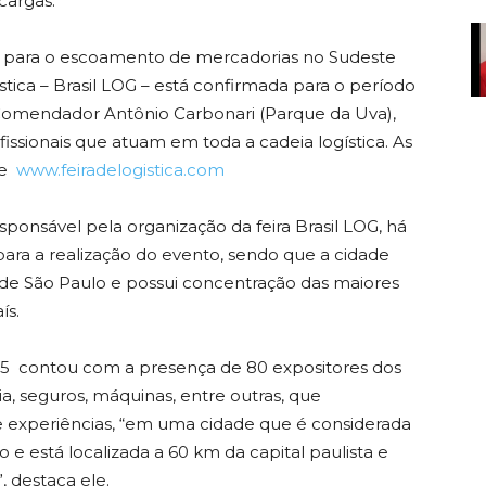
cargas.
al para o escoamento de mercadorias no Sudeste
gística – Brasil LOG – está confirmada para o período
Comendador Antônio Carbonari (Parque da Uva),
fissionais que atuam em toda a cadeia logística. As
te
www.feiradelogistica.com
ponsável pela organização da feira Brasil LOG, há
para a realização do evento, sendo que a cidade
o de São Paulo e possui concentração das maiores
ís.
025 contou com a presença de 80 expositores dos
gia, seguros, máquinas, entre outras, que
experiências, “em uma cidade que é considerada
o e está localizada a 60 km da capital paulista e
, destaca ele.