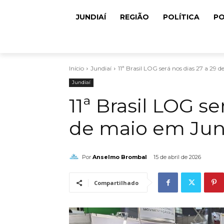
JUNDIAÍ
REGIÃO
POLÍTICA
PO
Início
Jundiaí
11ª Brasil LOG será nos dias 27 a 29 d
Jundiaí
11ª Brasil LOG se
de maio em Jun
Por
Anselmo Brombal
15 de abril de 2026
Compartilhado