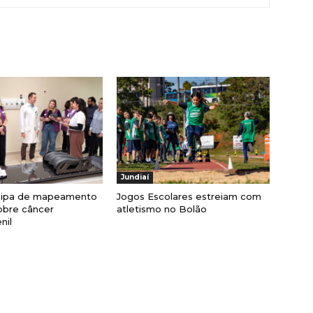
Jundiaí
cipa de mapeamento
Jogos Escolares estreiam com
obre câncer
atletismo no Bolão
nil