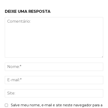
DEIXE UMA RESPOSTA
Comentário:
No
E-
mai
Sit
Salve meu nome, e-mail e site neste navegador para a