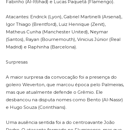
Fabinho (Al-Ittihad) e Lucas Paquetá (Flamengo).
Atacantes: Endrick (Lyon), Gabriel Martinelli (Arsenal),
Igor Thiago (Brentford), Luiz Henrique (Zenit),
Matheus Cunha (Manchester United), Neymar
(Santos), Rayan (Bournemouth), Vinicius Júnior (Real
Madrid) e Raphinha (Barcelona).
Surpresas
A maior surpresa da convocação foi a presença do
goleiro Weverton, que marcou época pelo Palmeiras,
mas que atualmente defende o Grêmio. Ele
desbancou na disputa nomes como Bento (Al-Nassr)
e Hugo Souza (Corinthians).
Uma ausência sentida foi a do centroavante João
Pedro. O atacante formado no Fluminense, mas que