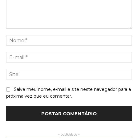
Comentário:
No
E-
mai
Sit
Salve meu nome, e-mail e site neste navegador para a
próxima vez que eu comentar.
- publididade -