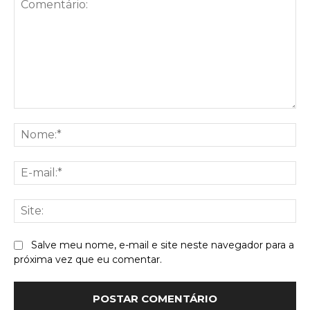
Comentário:
No
E-
mai
Sit
Salve meu nome, e-mail e site neste navegador para a
próxima vez que eu comentar.