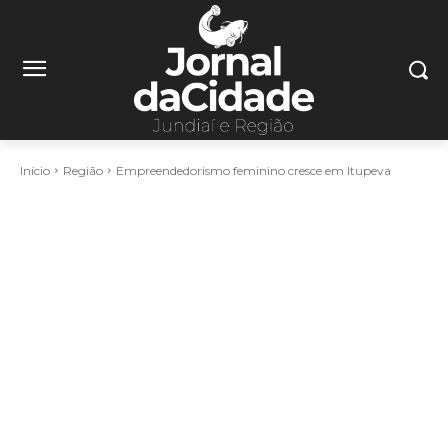
Início
Região
Empreendedorismo feminino cresce em Itupeva