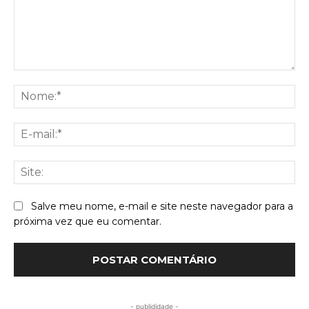
Comentário:
No
E-
mai
Sit
Salve meu nome, e-mail e site neste navegador para a
próxima vez que eu comentar.
- publididade -