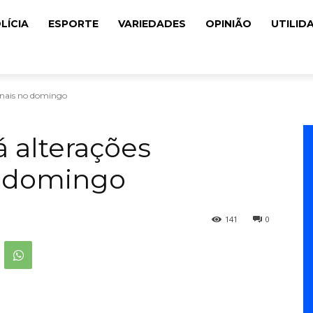
LÍCIA
ESPORTE
VARIEDADES
OPINIÃO
UTILID
ionais no domingo
á alterações
o domingo
141
0