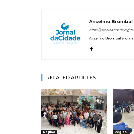
Anselmo Brombal
https://jornaldacidade.digita
Anselmo Brombal é jornali
RELATED ARTICLES
Região
Região