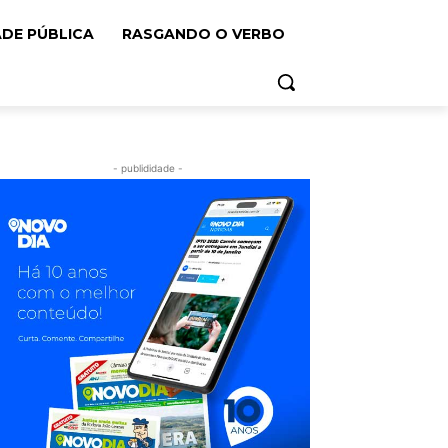
ADE PÚBLICA
RASGANDO O VERBO
- publididade -