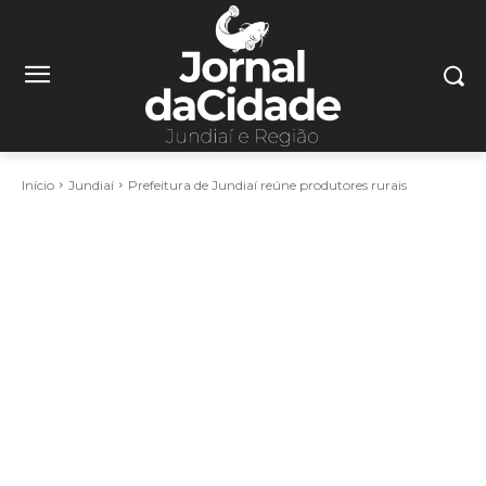
Início
Jundiaí
Prefeitura de Jundiaí reúne produtores rurais