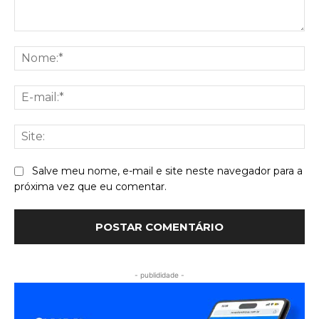
Comentário:
No
E-
mai
Sit
Salve meu nome, e-mail e site neste navegador para a
próxima vez que eu comentar.
- publididade -