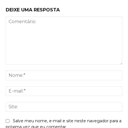
DEIXE UMA RESPOSTA
Comentário:
No
E-
mai
Sit
Salve meu nome, e-mail e site neste navegador para a
próxima vez que eu comentar.