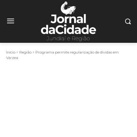
Início
Região
Programa permite regularização de dívidas em
Várzea