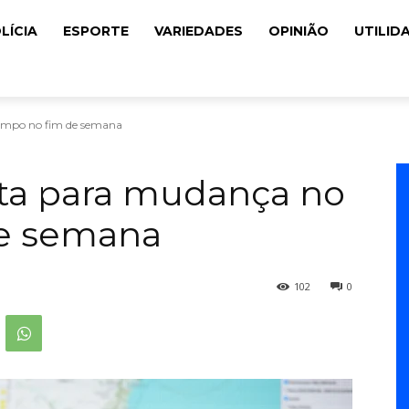
LÍCIA
ESPORTE
VARIEDADES
OPINIÃO
UTILID
tempo no fim de semana
erta para mudança no
e semana
102
0