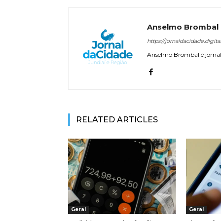
Anselmo Brombal
https://jornaldacidade.digita
Anselmo Brombal é jornali
RELATED ARTICLES
Geral
Geral