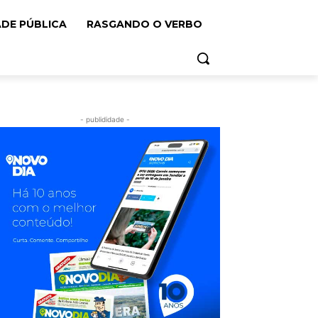
ADE PÚBLICA
RASGANDO O VERBO
- publididade -