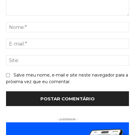
Comentário:
No
E-
mai
Sit
Salve meu nome, e-mail e site neste navegador para a
próxima vez que eu comentar.
- publididade -