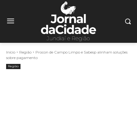
Início
Região
Procon de Campo Limpo e Sabesp alinham soluções
sobre pagamento
Região