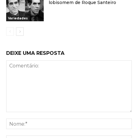
lobisomem de Roque Santeiro
Variedades
DEIXE UMA RESPOSTA
Comentário:
No