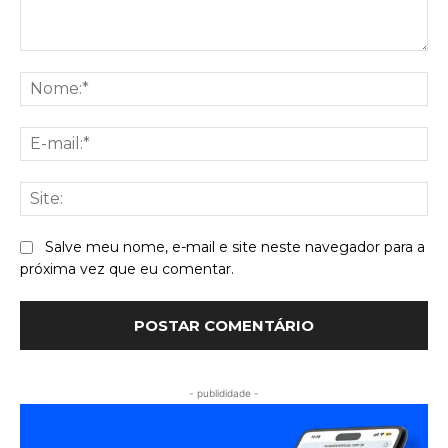
Comentário:
No
E-
mai
Sit
Salve meu nome, e-mail e site neste navegador para a
próxima vez que eu comentar.
- publididade -