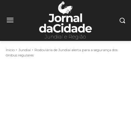
Início
Jundiaí
Rodoviária de Jundiaí alerta para a segurança dos
ônibus regulares