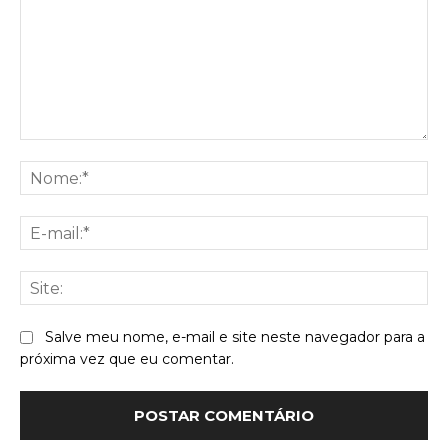
Comentário:
No
E-
mai
Sit
Salve meu nome, e-mail e site neste navegador para a
próxima vez que eu comentar.