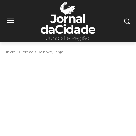
Início
Opinião
De novo, Janja