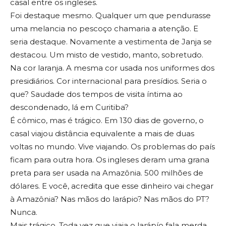
casal entre os ingleses.
Foi destaque mesmo. Qualquer um que pendurasse
uma melancia no pescoço chamaria a atenção. E
seria destaque. Novamente a vestimenta de Janja se
destacou. Um misto de vestido, manto, sobretudo.
Na cor laranja. A mesma cor usada nos uniformes dos
presidiários. Cor internacional para presídios. Seria o
que? Saudade dos tempos de visita íntima ao
descondenado, lá em Curitiba?
É cômico, mas é trágico. Em 130 dias de governo, o
casal viajou distância equivalente a mais de duas
voltas no mundo. Vive viajando. Os problemas do país
ficam para outra hora. Os ingleses deram uma grana
preta para ser usada na Amazônia. 500 milhões de
dólares. E você, acredita que esse dinheiro vai chegar
à Amazônia? Nas mãos do larápio? Nas mãos do PT?
Nunca.
Mais trágico. Toda vez que viaja o larápío fala merda,