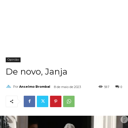
Opinião
De novo, Janja
597
0
Por
Anselmo Brombal
8 de maio de 2023