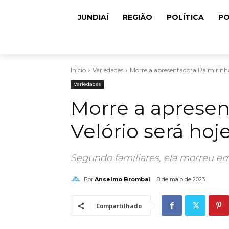
JUNDIAÍ
REGIÃO
POLÍTICA
PO
Início
Variedades
Morre a apresentadora Palmirinha.
Variedades
Morre a apresen
Velório será hoj
Segundo familiares, ela morreu e
Por
Anselmo Brombal
8 de maio de 2023
Compartilhado