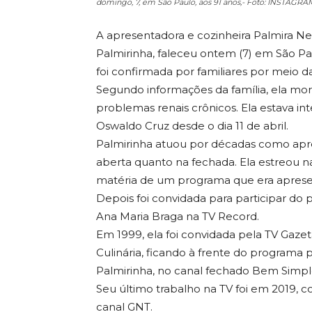
domingo, 7, em São Paulo, aos 91 anos,- Foto: INSTAGR
A apresentadora e cozinheira Palmira Ne
Palmirinha, faleceu ontem (7) em São Pau
foi confirmada por familiares por meio d
Segundo informações da família, ela m
problemas renais crônicos. Ela estava i
Oswaldo Cruz desde o dia 11 de abril.
Palmirinha atuou por décadas como apre
aberta quanto na fechada. Ela estreou n
matéria de um programa que era apresent
Depois foi convidada para participar do
Ana Maria Braga na TV Record.
Em 1999, ela foi convidada pela TV Gaze
Culinária, ficando à frente do programa
Palmirinha, no canal fechado Bem Simples
Seu último trabalho na TV foi em 2019, 
canal GNT.