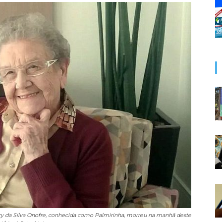
ery da Silva Onofre, conhecida como Palmirinha, morreu na manhã deste