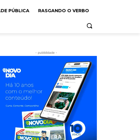
ADE PÚBLICA
RASGANDO O VERBO
- publididade -