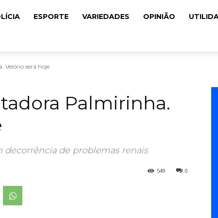
LÍCIA
ESPORTE
VARIEDADES
OPINIÃO
UTILID
 Velório será hoje
tadora Palmirinha.
e
m decorrência de problemas renais
549
0