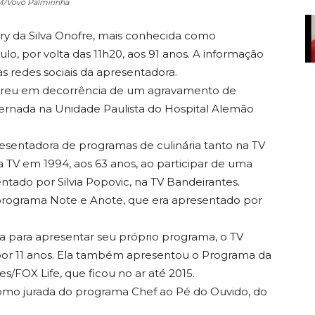
AM/Vovó Palmirinha
ry da Silva Onofre, mais conhecida como
lo, por volta das 11h20, aos 91 anos. A informação
as redes sociais da apresentadora.
orreu em decorrência de um agravamento de
nternada na Unidade Paulista do Hospital Alemão
sentadora de programas de culinária tanto na TV
a TV em 1994, aos 63 anos, ao participar de uma
ado por Silvia Popovic, na TV Bandeirantes.
 programa Note e Anote, que era apresentado por
ta para apresentar seu próprio programa, o TV
 por 11 anos. Ela também apresentou o Programa da
/FOX Life, que ficou no ar até 2015.
como jurada do programa Chef ao Pé do Ouvido, do