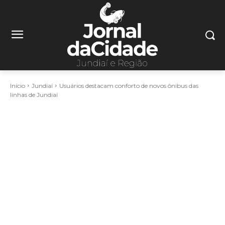
Início
Jundiaí
Usuários destacam conforto de novos ônibus das
linhas de Jundiaí