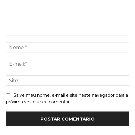
Comentário:
No
E-
mai
Sit
Salve meu nome, e-mail e site neste navegador para a
próxima vez que eu comentar.