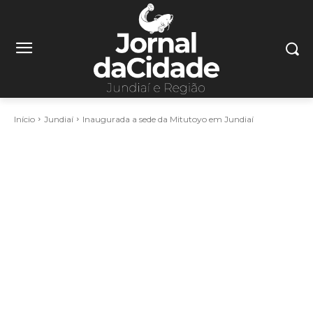
Início
Jundiaí
Inaugurada a sede da Mitutoyo em Jundiaí