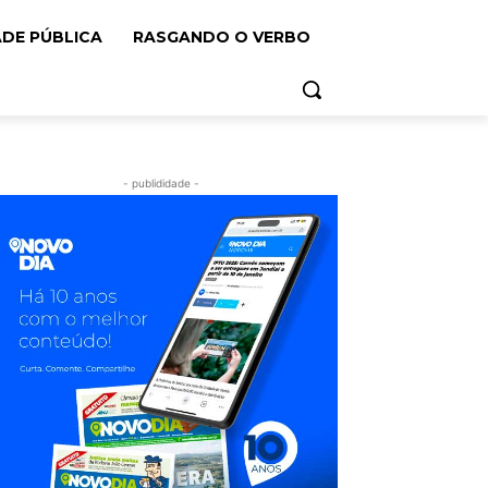
ADE PÚBLICA
RASGANDO O VERBO
- publididade -