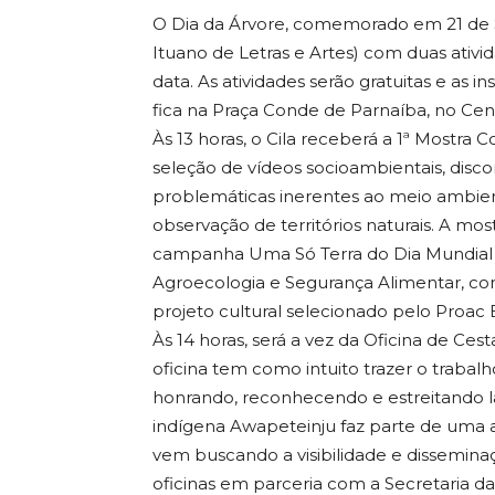
O Dia da Árvore, comemorado em 21 de 
Ituano de Letras e Artes) com duas ativi
data. As atividades serão gratuitas e as 
fica na Praça Conde de Parnaíba, no Cen
Às 13 horas, o Cila receberá a 1ª Mostra
seleção de vídeos socioambientais, disc
problemáticas inerentes ao meio ambien
observação de territórios naturais. A mo
campanha Uma Só Terra do Dia Mundial d
Agroecologia e Segurança Alimentar, c
projeto cultural selecionado pelo Proac E
Às 14 horas, será a vez da Oficina de Ces
oficina tem como intuito trazer o trabal
honrando, reconhecendo e estreitando l
indígena Awapeteinju faz parte de uma al
vem buscando a visibilidade e dissemina
oficinas em parceria com a Secretaria da 