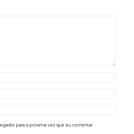
Nome:*
E-
mail:*
Site:
vegador para a próxima vez que eu comentar.