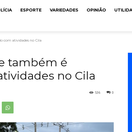
LÍCIA
ESPORTE
VARIEDADES
OPINIÃO
UTILID
o com atividades no Cila
ore também é
tividades no Cila
536
0