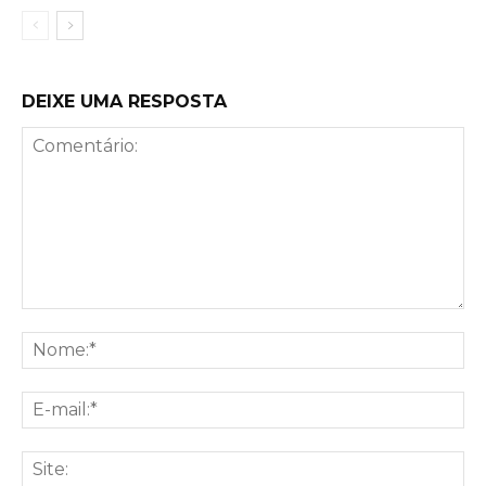
DEIXE UMA RESPOSTA
Comentário:
No
E-
mai
Sit