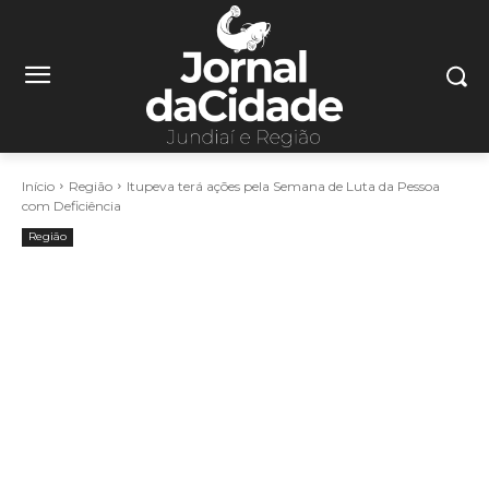
Início
Região
Itupeva terá ações pela Semana de Luta da Pessoa
com Deficiência
Região